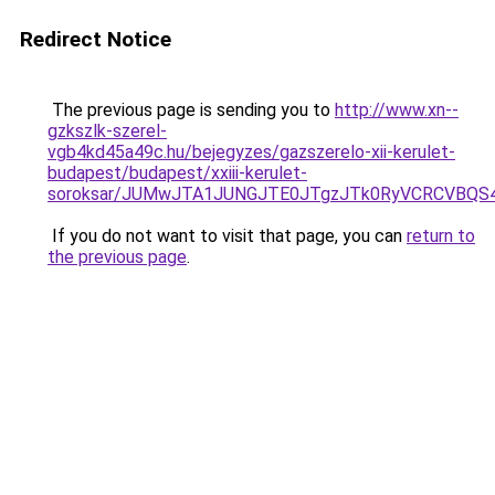
Redirect Notice
The previous page is sending you to
http://www.xn--
gzkszlk-szerel-
vgb4kd45a49c.hu/bejegyzes/gazszerelo-xii-kerulet-
budapest/budapest/xxiii-kerulet-
soroksar/JUMwJTA1JUNGJTE0JTgzJTk0RyVCRCVBQS
If you do not want to visit that page, you can
return to
the previous page
.