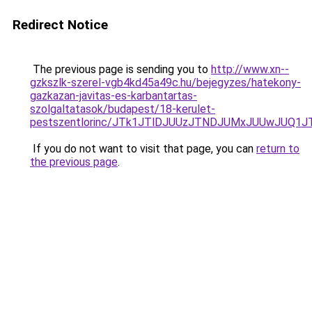
Redirect Notice
The previous page is sending you to
http://www.xn--
gzkszlk-szerel-vgb4kd45a49c.hu/bejegyzes/hatekony-
gazkazan-javitas-es-karbantartas-
szolgaltatasok/budapest/18-kerulet-
pestszentlorinc/JTk1JTlDJUUzJTNDJUMxJUUwJUQ
If you do not want to visit that page, you can
return to
the previous page
.