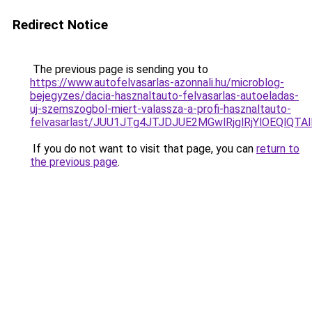
Redirect Notice
The previous page is sending you to
https://www.autofelvasarlas-azonnali.hu/microblog-
bejegyzes/dacia-hasznaltauto-felvasarlas-autoeladas-
uj-szemszogbol-miert-valassza-a-profi-hasznaltauto-
felvasarlast/JUU1JTg4JTJDJUE2MGwlRjglRjYlOEQlQT
If you do not want to visit that page, you can
return to
the previous page
.